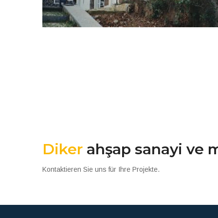
Abgeschlossene Projekte
Diker
ahşap sanayi ve m
Kontaktieren Sie uns für Ihre Projekte.