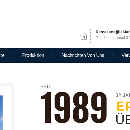
Ramazanoğlu Mah.
Pendik - İstanbul 3
kte
Produktion
Nachrichten Von Uns
Ver
SEIT
32 J
E
Ü