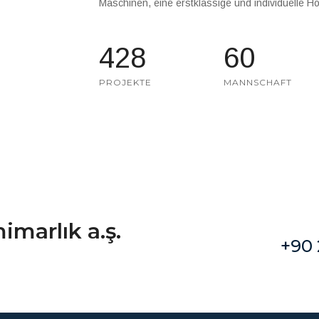
Maschinen, eine erstklassige und individuelle Ho
428
60
PROJEKTE
MANNSCHAFT
imarlık a.ş.
+90 