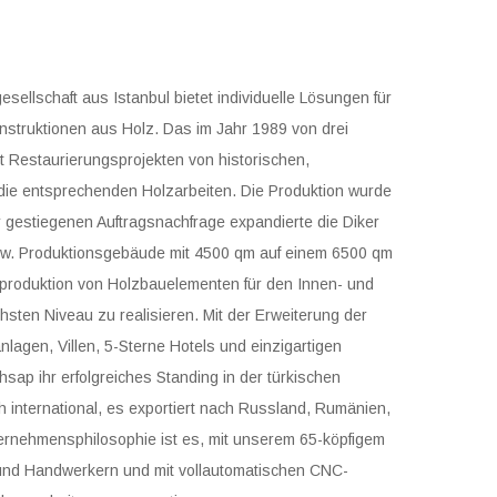
esellschaft aus Istanbul bietet individuelle Lösungen für
nstruktionen aus Holz. Das im Jahr 1989 von drei
t Restaurierungsprojekten von historischen,
die entsprechenden Holzarbeiten. Die Produktion wurde
r gestiegenen Auftragsnachfrage expandierte die Diker
zw. Produktionsgebäude mit 4500 qm auf einem 6500 qm
enproduktion von Holzbauelementen für den Innen- und
ten Niveau zu realisieren. Mit der Erweiterung der
lagen, Villen, 5-Sterne Hotels und einzigartigen
sap ihr erfolgreiches Standing in der türkischen
international, es exportiert nach Russland, Rumänien,
ernehmensphilosophie ist es, mit unserem 65-köpfigem
 und Handwerkern und mit vollautomatischen CNC-