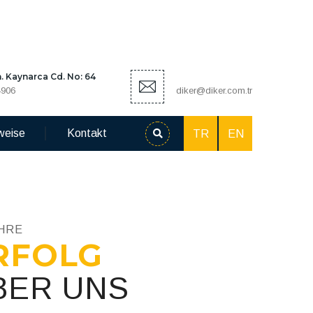
 Kaynarca Cd. No: 64
4906
diker@diker.com.tr
weise
Kontakt
TR
EN
AHRE
RFOLG
BER UNS