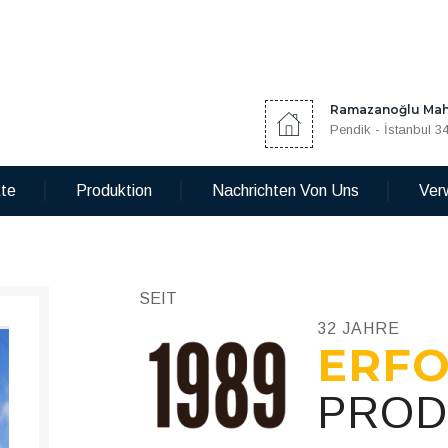
Ramazanoğlu Mah.
Pendik - İstanbul 3
kte
Produktion
Nachrichten Von Uns
Ver
SEIT
32 JAHRE
ERF
PROD