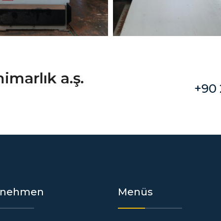
imarlık a.ş.
+90 
rnehmen
Menüs