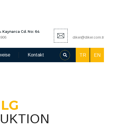
 Kaynarca Cd. No: 64
4906
diker@diker.com.tr
weise
Kontakt
TR
EN
OLG
UKTION