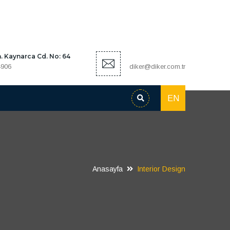
 Kaynarca Cd. No: 64
4906
diker@diker.com.tr
EN
Anasayfa
Interior Design