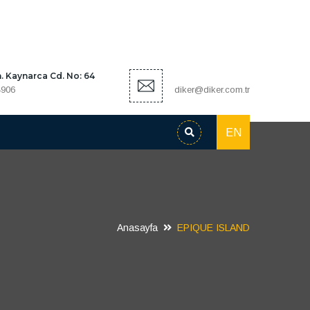
 Kaynarca Cd. No: 64
4906
diker@diker.com.tr
EN
Anasayfa
EPIQUE ISLAND