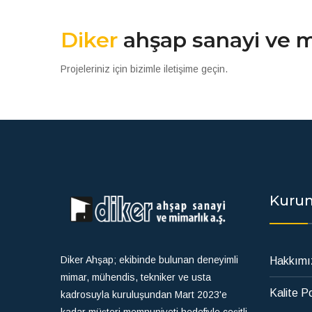
Diker
ahşap sanayi ve mi
Projeleriniz için bizimle iletişime geçin.
Kuru
Diker Ahşap; ekibinde bulunan deneyimli
Hakkımı
mimar, mühendis, tekniker ve usta
Kalite Po
kadrosuyla kuruluşundan Mart 2023'e
kadar müşteri memnuniyeti hedefiyle çeşitli