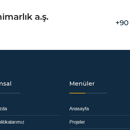
marlık a.ş.
+90
msal
Menüler
zda
Anasayfa
litikalarımız
Projeler