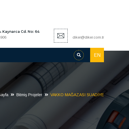
 Kaynarca Cd. No: 64
4906
diker@diker.com.tr
EN
ayfa
Bitmiş Projeler
VAKKO MAĞAZASI SUADİYE